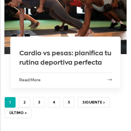
Cardio vs pesas: planifica tu
rutina deportiva perfecta
Read More
PÁGINA ACTUAL
PÁGINA
PÁGINA
PÁGINA
PÁGINA
SIGUIENTE PÁGINA
1
2
3
4
5
SIGUIENTE >
ÚLTIMA PÁGINA
ÚLTIMO »