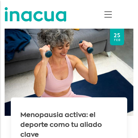
Pasar al contenido principal
25
FEB
Menopausia activa: el
deporte como tu aliado
clave