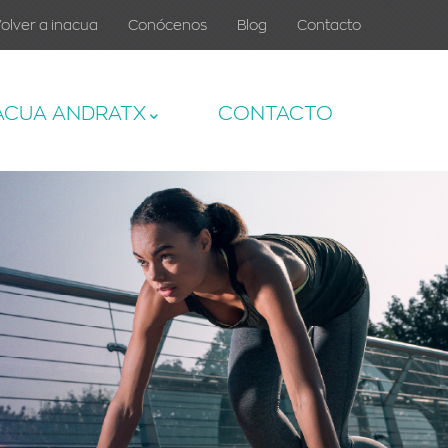
olver a inacua
Conócenos
Blog
Contacto
ACUA ANDRATX
CONTACTO