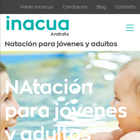
Skip to main content
Volver a inacua
Conócenos
Blog
Contacto
Andratx
Natación para jóvenes y adultos
NAtación
para jóvenes
y adultos