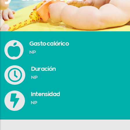
Gasto calórico
NP
Duración
NP
Intensidad
NP