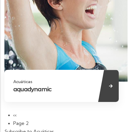
Acuáticas
aquadynamic
Pagination
Previous page
‹‹
Page 2
Subscribe to Acuáticas