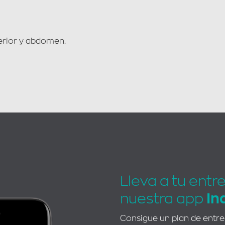
ferior y abdomen.
Lleva a tu entr
nuestra app
In
Consigue un plan de entr