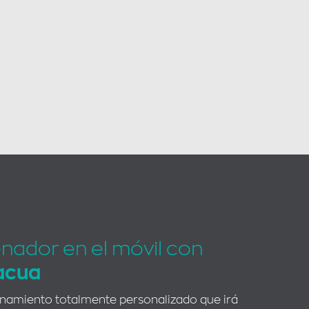
enador en el móvil con
acua
enamiento totalmente personalizado que irá