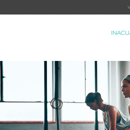
V
INACU