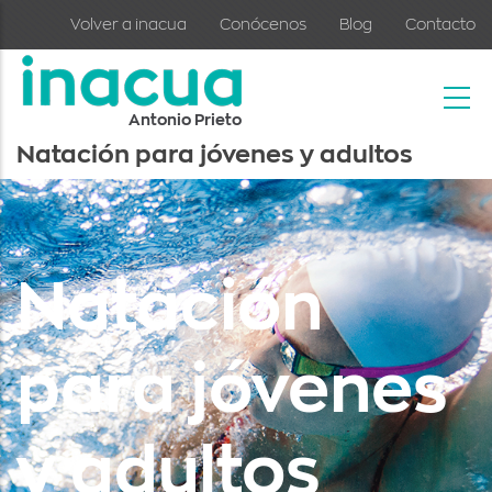
Skip to main content
Volver a inacua
Conócenos
Blog
Contacto
Antonio Prieto
Natación para jóvenes y adultos
Natación
para jóvenes
y adultos